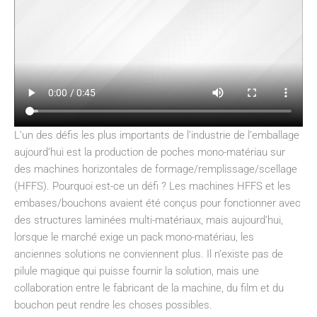
L’un des défis les plus importants de l’industrie de l’emballage
aujourd’hui est la production de poches mono-matériau sur
des machines horizontales de formage/remplissage/scellage
(HFFS). Pourquoi est-ce un défi ? Les machines HFFS et les
embases/bouchons avaient été conçus pour fonctionner avec
des structures laminées multi-matériaux, mais aujourd’hui,
lorsque le marché exige un pack mono-matériau, les
anciennes solutions ne conviennent plus. Il n’existe pas de
pilule magique qui puisse fournir la solution, mais une
collaboration entre le fabricant de la machine, du film et du
bouchon peut rendre les choses possibles.