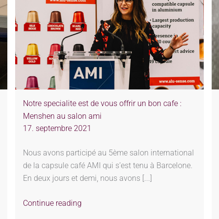
Notre specialite est de vous offrir un bon cafe :
Menshen au salon ami
17. septembre 2021
Nous avons participé au 5ème salon international
de la capsule café AMI qui s’est tenu à Barcelone.
En deux jours et demi, nous avons [...]
Continue reading