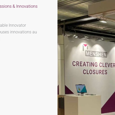
sions & Innovations
nable Innovator
uses innovations au
: