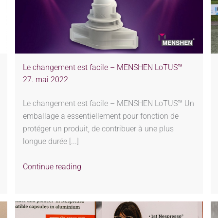
Le changement est facile – MENSHEN LoTUS™
27. mai 2022
Le changement est facile – MENSHEN LoTUS™ Un
emballage a essentiellement pour fonction de
protéger un produit, de contribuer à une plus
longue durée [...]
Continue reading