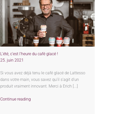
L’été, c’est l’heure du café glacé !
25. juin 2021
Si vous avez déjà tenu le café glacé de Lattesso
dans votre main, vous savez qu’il s’agit d’un
produit vraiment innovant. Merci à Erich [...]
Continue reading