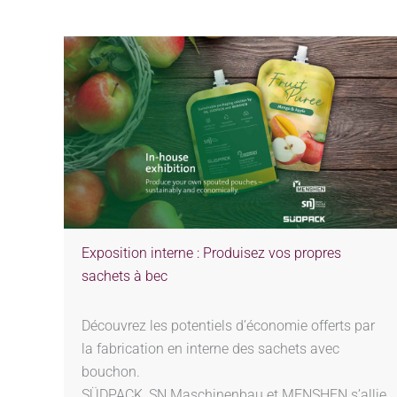
Exposition interne : Produisez vos propres
sachets à bec
Découvrez les potentiels d’économie offerts par
la fabrication en interne des sachets avec
bouchon.
SÜDPACK, SN Maschinenbau et MENSHEN s’allie