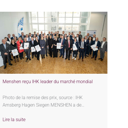
Menshen reçu IHK leader du marché mondial
Photo de la remise des prix, source : IHK
Arnsberg Hagen Siegen MENSHEN a de…
Lire la suite