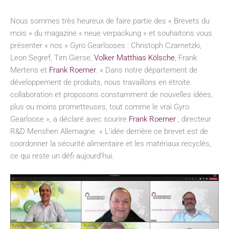
Nous sommes très heureux de faire partie des « Brevets du
mois » du magazine « neue verpackung » et souhaitons vous
présenter « nos » Gyro Gearlooses : Christoph Czarnetzki,
Leon Segref, Tim Gierse,
Volker Matthias Kölsche
, Frank
Mertens et
Frank Roemer
. « Dans notre département de
développement de produits, nous travaillons en étroite
collaboration et proposons constamment de nouvelles idées,
plus ou moins prometteuses, tout comme le vrai Gyro
Gearloose », a déclaré avec sourire
Frank Roemer
, directeur
R&D Menshen Allemagne. « L’idée derrière ce brevet est de
coordonner la sécurité alimentaire et les matériaux recyclés,
ce qui reste un défi aujourd’hui.